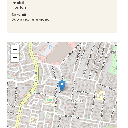
Imobil
Interfon
Servicii
Supraveghere video
+
−