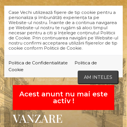
Case Vechi utilizează fişiere de tip cookie pentru a
personaliza și îmbunătăți experiența ta pe
Website-ul nostru. Înainte de a continua navigarea
pe Website-ul nostru te rugăm să aloci timpul
necesar pentru a citi și înțelege conținutul Politicii
de Cookie. Prin continuarea navigării pe Website-ul
nostru confirmi acceptarea utilizării fişierelor de tip
cookie conform Politicii de Cookie.
Politica de Confidentialitate
Politica de
COMISION 0%
REPREZENTARE PROPRIETAR
RETRAS
Cookie
AM INTELES
Vanzare
Spatii birouri
Bucuresti
Ozana
Acest anunt nu mai este
activ !
VANZARE