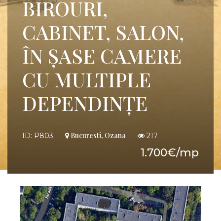
BIROURI,
CABINET, SALON,
ÎN ȘASE CAMERE
CU MULTIPLE
DEPENDINȚE
Bucuresti, Ozana
ID: P803
217
1.700€/mp