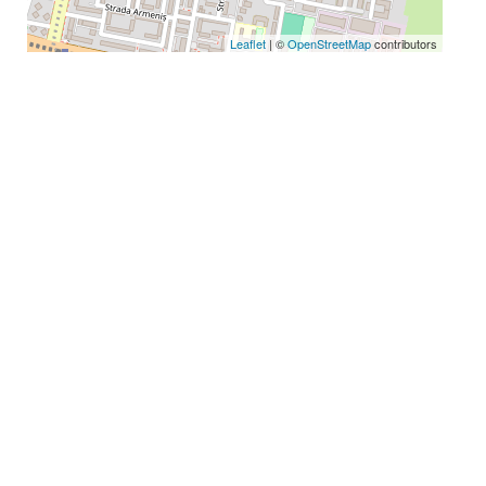
Leaflet
| ©
OpenStreetMap
contributors