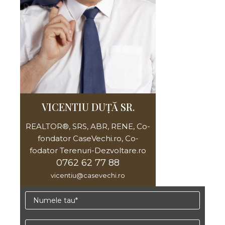
VICENTIU DUȚĂ SR.
REALTOR®️, SRS, ABR, RENE, Co-
fondator CaseVechi.ro, Co-
fodator Terenuri-Dezvoltare.ro
0762 62 77 88
vicentiu@casevechi.ro