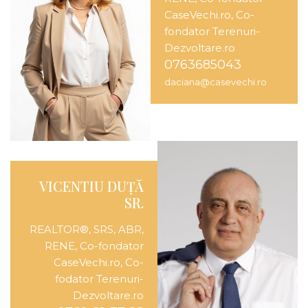
CaseVechi.ro, Co-
fondator Terenuri-
Dezvoltare.ro
0763685043
daciana@casevechi.ro
VICENTIU DUȚĂ
SR.
REALTOR®️, SRS, ABR,
RENE, Co-fondator
CaseVechi.ro, Co-
fodator Terenuri-
Dezvoltare.ro