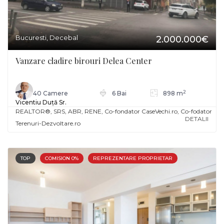
Bucuresti, Decebal
2.000.000€
Vanzare cladire birouri Delea Center
2
40 Camere
6 Bai
898 m
Vicentiu Duță Sr.
REALTOR®️, SRS, ABR, RENE, Co-fondator CaseVechi.ro, Co-fodator
DETALII
Terenuri-Dezvoltare.ro
TOP
COMISION 0%
REPREZENTARE PROPRIETAR