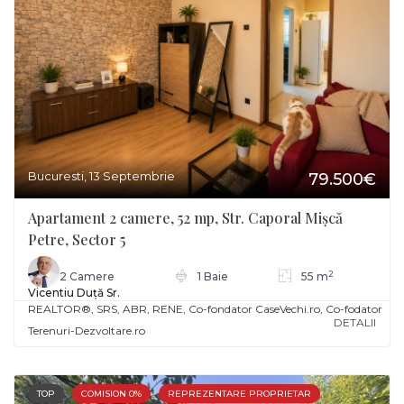
Bucuresti, 13 Septembrie
79.500€
Apartament 2 camere, 52 mp, Str. Caporal Mișcă
Petre, Sector 5
2
2 Camere
1 Baie
55 m
Vicentiu Duță Sr.
REALTOR®️, SRS, ABR, RENE, Co-fondator CaseVechi.ro, Co-fodator
DETALII
Terenuri-Dezvoltare.ro
TOP
COMISION 0%
REPREZENTARE PROPRIETAR