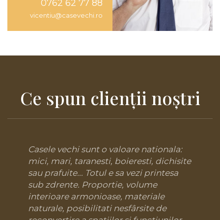
0762 62 77 88
vicentiu@casevechi.ro
Ce spun clienţii noştri
Casele vechi sunt o valoare nationala:
mici, mari, taranesti, boieresti, dichisite
sau prafuite... Totul e sa vezi printesa
sub zdrente. Proportie, volume
interioare armonioase, materiale
naturale, posibilitati nesfârsite de