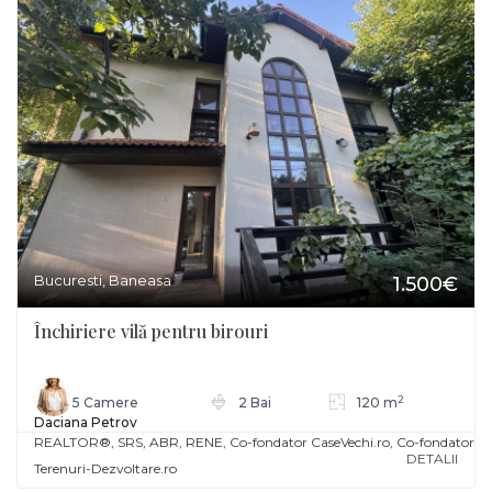
Bucuresti, Baneasa
1.500€
Închiriere vilă pentru birouri
2
5 Camere
2 Bai
120 m
Daciana Petrov
REALTOR®️, SRS, ABR, RENE, Co-fondator CaseVechi.ro, Co-fondator
DETALII
Terenuri-Dezvoltare.ro