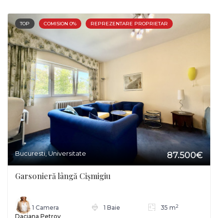
TOP
COMISION 0%
REPREZENTARE PROPRIETAR
Bucuresti, Universitate
87.500€
Garsonieră lângă Cișmigiu
2
1 Camera
1 Baie
35 m
Daciana Petrov