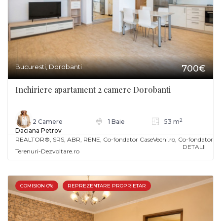
Bucuresti, Dorobanti
700€
Inchiriere apartament 2 camere Dorobanti
2
2 Camere
1 Baie
53 m
Daciana Petrov
REALTOR®️, SRS, ABR, RENE, Co-fondator CaseVechi.ro, Co-fondator
DETALII
Terenuri-Dezvoltare.ro
COMISION 0%
REPREZENTARE PROPRIETAR