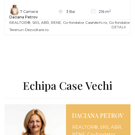
2
7 Camere
3 Bai
216 m
Daciana Petrov
REALTOR®️, SRS, ABR, RENE, Co-fondator CaseVechi.ro, Co-fondator
DETALII
Terenuri-Dezvoltare.ro
Echipa Case Vechi
DACIANA PETROV
REALTOR®️, SRS, ABR,
RENE, Co-fondator