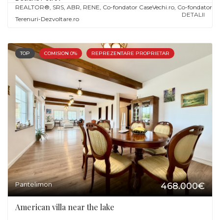
REALTOR®️, SRS, ABR, RENE, Co-fondator CaseVechi.ro, Co-fondator
DETALII
Terenuri-Dezvoltare.ro
TOP
COMISION 0%
REPREZENTARE PROPRIETAR
Pantelimon
468.000€
American villa near the lake